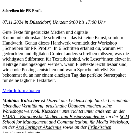
Schreiben für PR-Profis
07.11.2024 in Düsseldorf; Uhrzeit: 9:00 bis 17:00 Uhr
Gute Texte für gedruckte Medien und digitale
Kommunikationskanäle schreiben – das ist keine Kunst, sondern
Handwerk. Genau dieses Handwerk vermittelt der Workshop
„Schreiben für PR-Profis“. In 6 Schritten erfährst du, warum wir
gedruckten und digitalen Content anders schreiben müssen, was die
wichtigsten Stilformen für Textarbeit sind, wie Leser*innen clever in
Beiträge hineingezogen werden, wann Fließtexte leicht lesbar sind,
wie coole Postings entstehen und wann Sprache mitreißt. So
bekommst du an nur einem einzigen Tag das perfekte Starterpaket
für deine tägliche Textarbeit.
Mehr Informationen
Matthias Kutzscher
ist Dozent aus Leidenschaft. Starke Lerninhalte,
lebendige Vermittlung, praxisnahe Übungen machen seine
Workshops wertvoll. Kutzscher unterrichtet unter anderem an der
EMBA – Europäische Medien- und Businessakademie
,
an der
SCM
School for Management and Communication
, für
Media Workshop
,
an der
Axel Springer Akademie
sowie an der
Fränkischen
Tourismusakademie
.