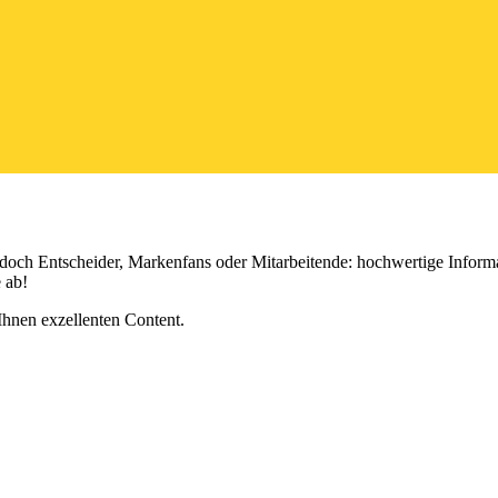
edoch Entscheider, Markenfans oder Mitarbeitende: hochwertige Informat
 ab!
h Ihnen exzellenten Content.